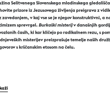
užina Selitvenega Slovenskega mladinskega gledališča
hovite prizore iz Jezusovega življenja preigrava z vidi
 z zavedanjem, v kaj vse se je njegov konstruktivni, a n
timizem sprevrgel.
Burkaški misterij
v današnjih gordi
vozlanih časih, ki kar kličejo po radikalnem rezu, s p
ednjeveških misterijev preizprašuje temelje naših druž
govorov s krščanskim etosom na čelu.
ikaži