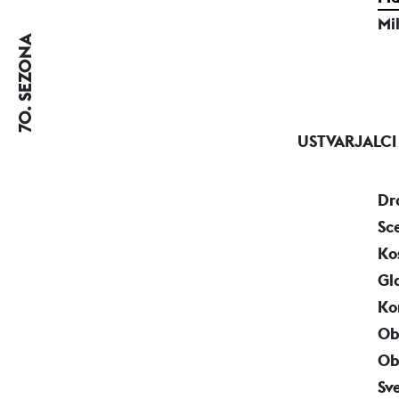
Mi
70. SEZONA
USTVARJALCI
Dr
Sc
Ko
Gl
Ko
Ob
Ob
Sv