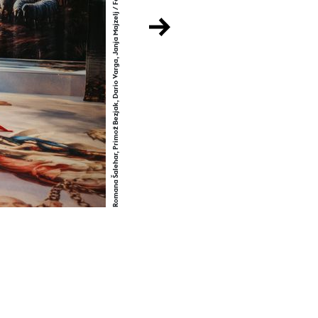
Romana Šalehar, Primož Bezjak, Dario Varga, Janja Majzelj / Foto: Ivian Kan Mujezinović
Next