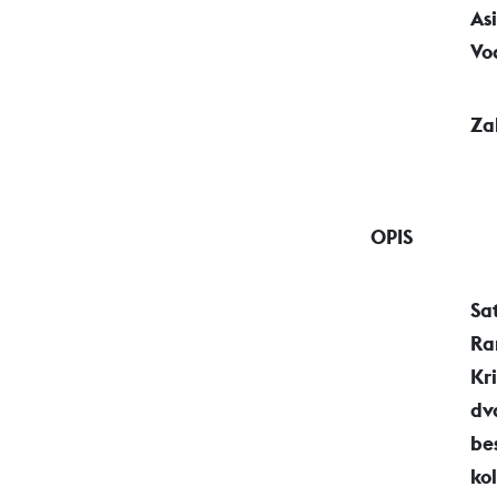
As
Vo
Za
OPIS
Sa
Ra
Kr
dv
be
ko