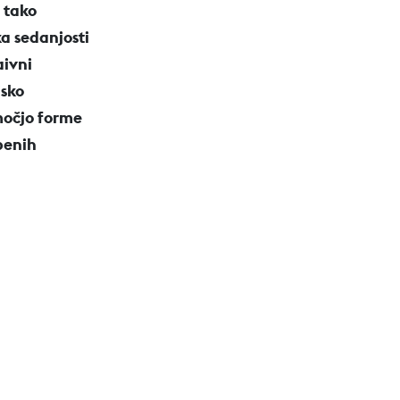
 tako
ka sedanjosti
aivni
jsko
omočjo forme
benih