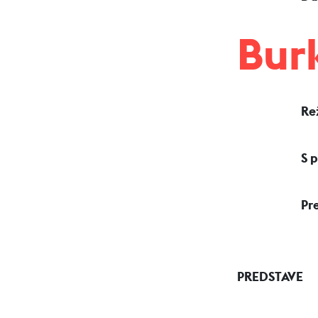
Burk
Rež
S 
Pr
PREDSTAVE