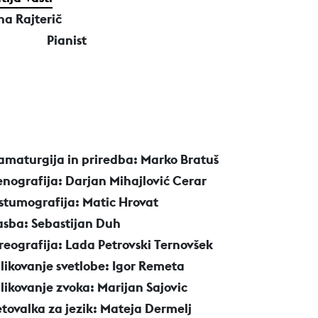
ha Rajterič
Pianist
amaturgija in priredba: Marko Bratuš
enografija: Darjan Mihajlović Cerar
stumografija: Matic Hrovat
asba: Sebastijan Duh
reografija: Lada Petrovski Ternovšek
likovanje svetlobe: Igor Remeta
likovanje zvoka: Marijan Sajovic
etovalka za jezik: Mateja Dermelj