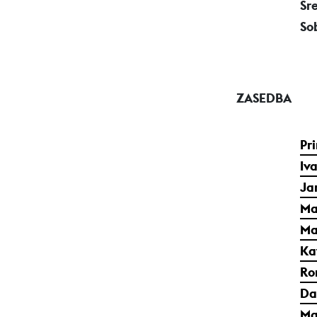
Sr
Sob
ZASEDBA
Pr
Iv
Ja
Ma
Ma
Ka
Ro
Da
Ma