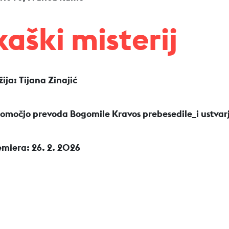
aški misterij
ija: Tijana Zinajić
pomočjo prevoda Bogomile Kravos prebesedile_i ustvarj
emiera: 26. 2. 2026