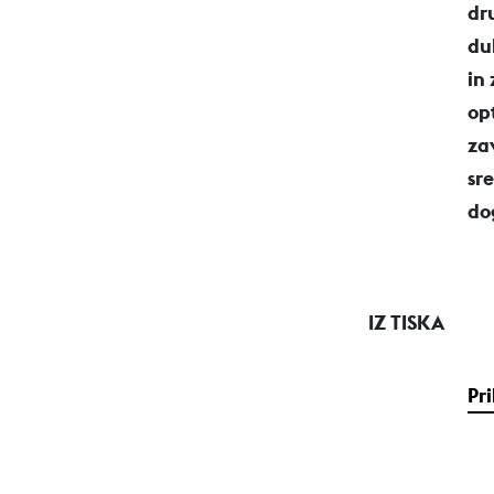
dr
du
in
op
za
sr
do
IZ TISKA
Pr