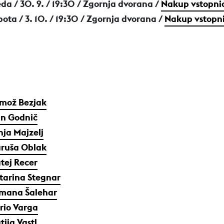
eda / 30. 9.
/ 19:30 / Zgornja dvorana /
Nakup vstopni
ota / 3. 10.
/ 19:30 / Zgornja dvorana /
Nakup vstopn
imož Bezjak
an Godnič
nja Majzelj
ruša Oblak
tej Recer
tarina Stegnar
mana Šalehar
rio Varga
tija Vastl