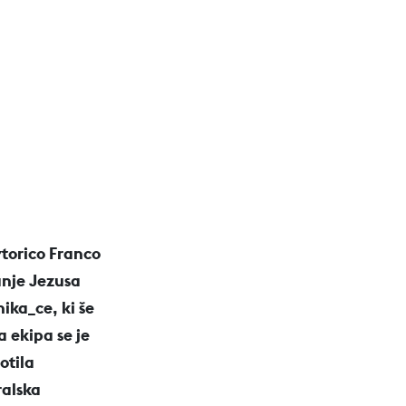
vtorico Franco
anje Jezusa
nika_ce, ki še
a ekipa se je
otila
ralska