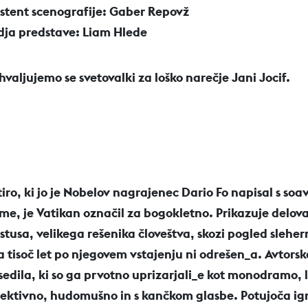
istent scenografije: Gaber Repovž
dja predstave: Liam Hlede
hvaljujemo se svetovalki za loško narečje Jani Jocif.
tiro, ki jo je Nobelov nagrajenec Dario Fo napisal s soa
me, je Vatikan označil za bogokletno. Prikazuje
delov
istusa, velikega rešenika človeštva, skozi pogled sleher
a tisoč let po njegovem vstajenju ni odrešen_a. Avtorsk
sedila, ki so ga prvotno uprizarjali_e kot monodramo, l
lektivno, hudomušno in s kančkom glasbe. Potujoča ig