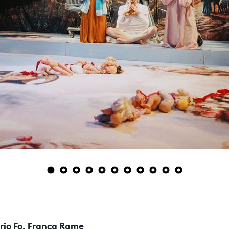
1
2
3
4
5
6
7
8
9
10
11
rio Fo, Franca Rame