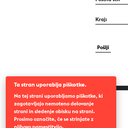
Kraj:
Ta stran uporablja piškotke.
Na tej strani uporabljamo piškotke, ki
zagotavljajo nemoteno delovanje
strani in sledenje obisku na strani.
Prosimo označite, če se strinjate z
njihovo namestitvijo.