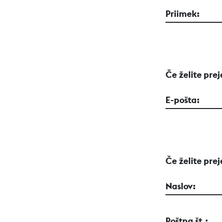
Priimek:
Če želite prej
E-pošta:
Če želite prej
Naslov:
Poštna št.: