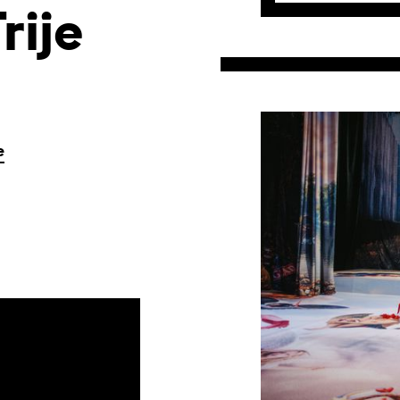
rije
e