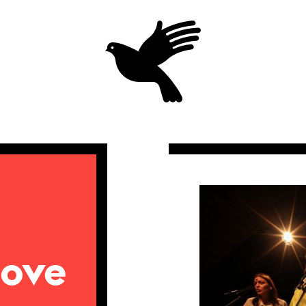
Domov
nove