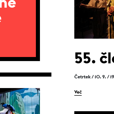
lne
e
55. č
Četrtek / 10. 9.
/ 1
Več