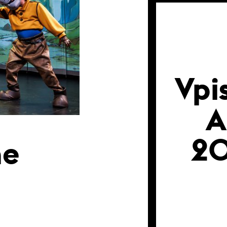
Vpi
2
ne