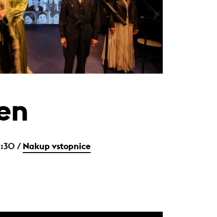
len
9:30 /
Nakup vstopnice