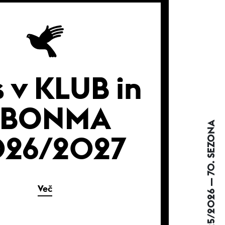
s v KLUB in
ABONMA
2025/2026 — 70. SEZONA
026/2027
Več