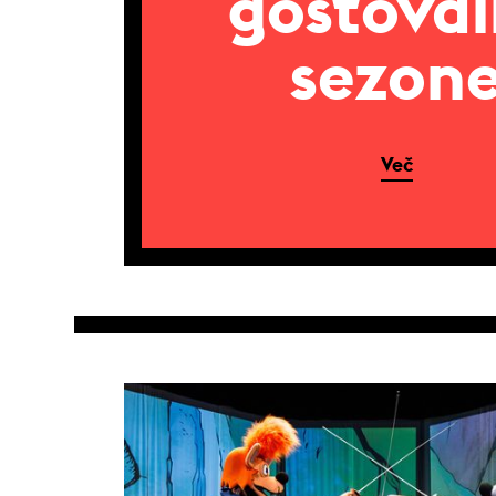
gostova
sezon
Več