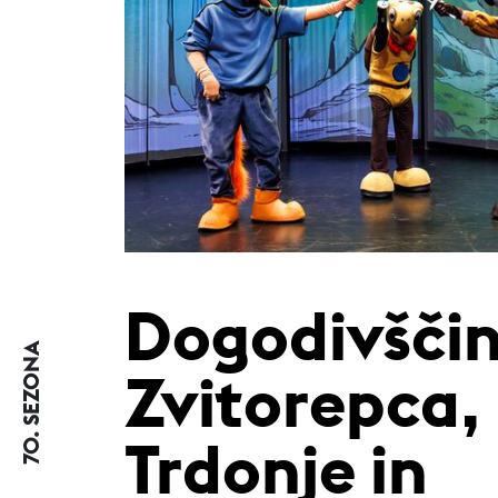
Dogodivšči
70. SEZONA
Zvitorepca,
Trdonje in