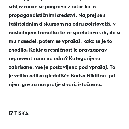
srhljiv način se poigrava z retoriko in
propagandističnimi sredstvi. Najprej se s
fašistoidnim diskurzom na odru poistovetiš, v
naslednjem trenutku te že spreletava srh, da si
mu nasedel, potem se vprašaš, kako se je to
zgodilo. Kakšna resničnost je pravzaprav
reprezentirana na odru? Kategorije so
zabrisane, vse je postavljeno pod vprašaj. To
je velika odlika gledališča Borisa Nikitina, pri
njem gre za nasprotje stvari, istočasno.
IZ TISKA