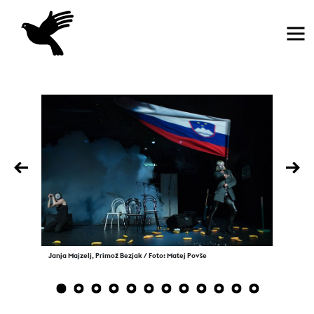
Domov
Previous
Nex
Janja Majzelj, Primož Bezjak / Foto: Matej Povše
1
2
3
4
5
6
7
8
9
10
11
12