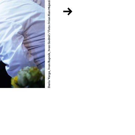
Dario Varga, Ivan Rupnik, Ivan Godnič / Foto: Ivian Kan Mujezinović
Next