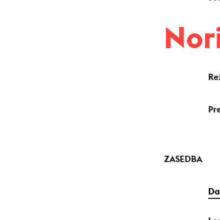
Nori
Re
Pr
ZASEDBA
Da