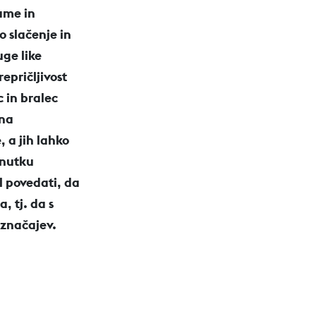
ame in
o slačenje in
uge like
repričljivost
 in bralec
 na
, a jih lahko
enutku
l povedati, da
, tj. da s
 značajev.