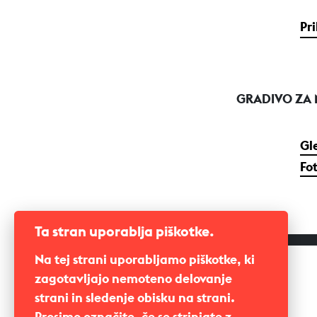
Pr
GRADIVO ZA
Gle
Fo
Ta stran uporablja piškotke.
Na tej strani uporabljamo piškotke, ki
zagotavljajo nemoteno delovanje
strani in sledenje obisku na strani.
Prosimo označite, če se strinjate z