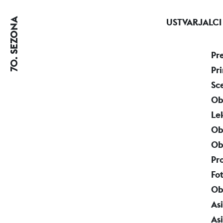
70. SEZONA
USTVARJALCI
Pr
Pr
Sc
Ob
Le
Ob
Ob
Pr
Fo
Ob
Asi
As