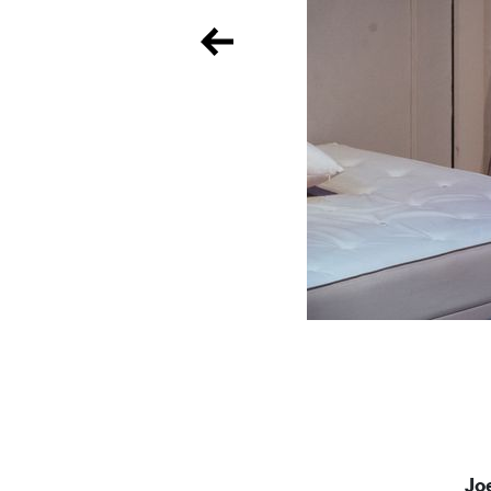
Previous
Maruša Oblak / Foto: Ivian Kan Mujezinović
Jo