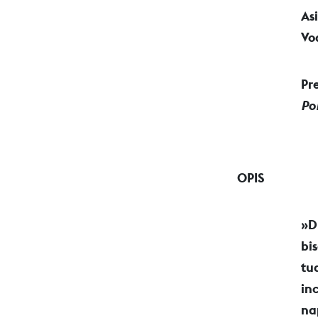
As
Vo
Pr
Po
OPIS
»D
bi
tu
in
na