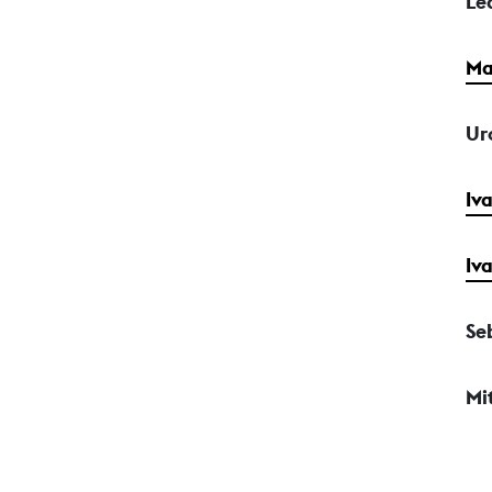
Le
Ma
Ur
Iv
Iv
Se
Mi