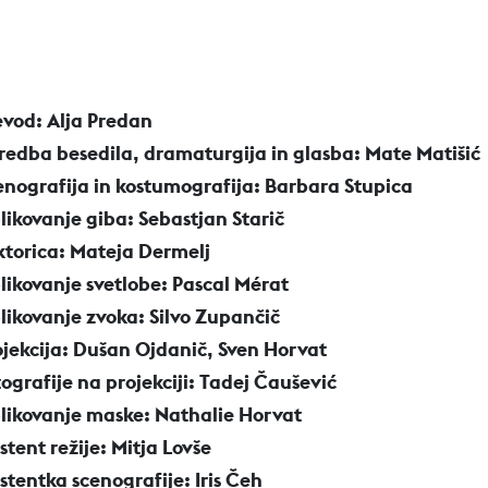
evod: Alja Predan
iredba besedila, dramaturgija in glasba: Mate Matišić
enografija in kostumografija: Barbara Stupica
likovanje giba: Sebastjan Starič
ktorica: Mateja Dermelj
likovanje svetlobe: Pascal Mérat
likovanje zvoka: Silvo Zupančič
ojekcija: Dušan Ojdanič, Sven Horvat
tografije na projekciji: Tadej Čaušević
likovanje maske: Nathalie Horvat
stent režije: Mitja Lovše
istentka scenografije: Iris Čeh