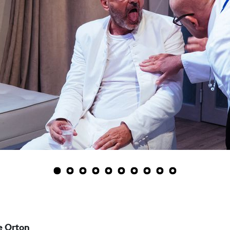
1
2
3
4
5
6
7
8
9
10
e Orton