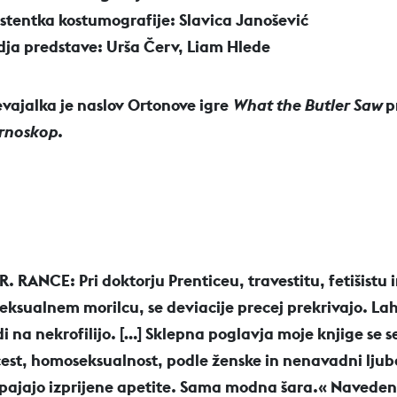
istentka kostumografije: Slavica Janošević
dja predstave: Urša Červ, Liam Hlede
evajalka je naslov Ortonove igre
What the Butler Saw
p
rnoskop
.
R. RANCE: Pri doktorju Prenticeu, travestitu, fetišistu 
seksualnem morilcu, se deviacije precej prekrivajo. La
di na nekrofilijo. […] Sklepna poglavja moje knjige se s
cest, homoseksualnost, podle ženske in nenavadni ljube
pajajo izprijene apetite. Sama modna šara.« Naveden