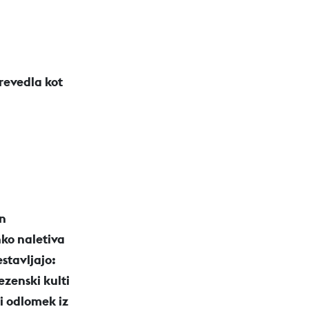
revedla kot
in
hko naletiva
estavljajo:
zenski kulti
i odlomek iz