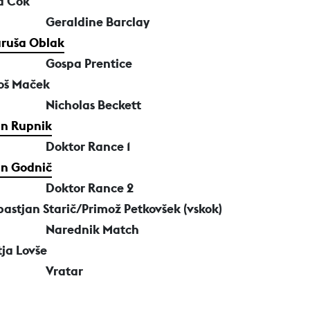
a Cok
Geraldine Barclay
ruša Oblak
Gospa Prentice
oš Maček
Nicholas Beckett
an Rupnik
Doktor Rance 1
an Godnič
Doktor Rance 2
bastjan Starič/Primož Petkovšek (vskok)
Narednik Match
tja Lovše
Vratar