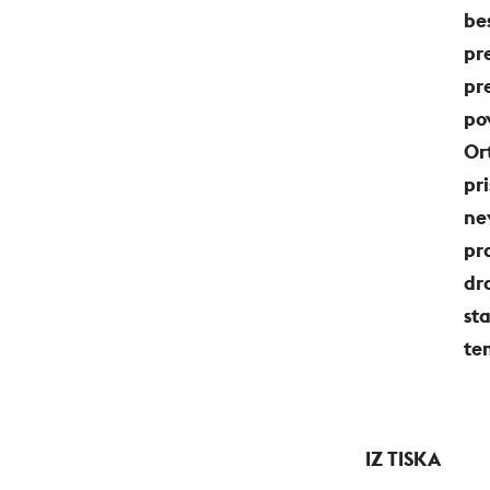
be
pr
pr
po
Or
pr
nev
pr
dr
st
te
IZ TISKA