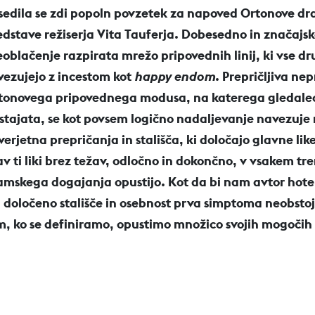
sedila se zdi popoln povzetek za napoved Ortonove dr
edstave režiserja Vita Tauferja. Dobesedno in značajsk
eoblačenje razpirata mrežo pripovednih linij, ki vse dr
vezujejo z incestom kot
happy endom
. Prepričljiva nep
tonovega pripovednega modusa, na katerega gledalec
istajata, se kot povsem logično nadaljevanje navezuje
erjetna prepričanja in stališča, ki določajo glavne like
av ti liki brez težav, odločno in dokončno, v vsakem tr
amskega dogajanja opustijo. Kot da bi nam avtor hote
a določeno stališče in osebnost prva simptoma neobstoja
m, ko se definiramo, opustimo množico svojih mogočih