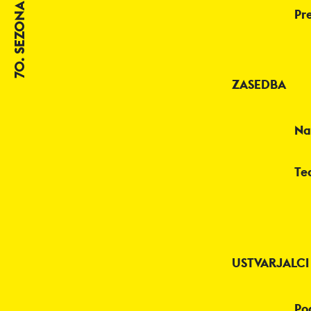
70. SEZONA
Pr
ZASEDBA
Na
Te
USTVARJALCI
Po