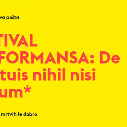
va pošta
TIVAL
FORMANSA: De
uis nihil nisi
um*
 mrtvih le dobro