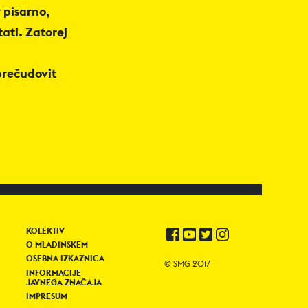
 pisarno,
ati. Zatorej
 prečudovit
KOLEKTIV
O MLADINSKEM
OSEBNA IZKAZNICA
© SMG 2017
INFORMACIJE
JAVNEGA ZNAČAJA
IMPRESUM