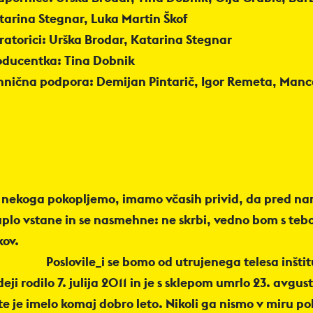
tarina Stegnar, Luka Martin Škof
ratorici: Urška Brodar, Katarina Stegnar
oducentka: Tina Dobnik
hnična podpora: Demijan Pintarič, Igor Remeta, Manc
 nekoga pokopljemo, imamo včasih privid, da pred nam
uplo vstane in se nasmehne: ne skrbi, vedno bom s tebo
kov.
Poslovile_i se bomo od utrujenega telesa inštitu
deji rodilo 7. julija 2011 in je s sklepom umrlo 23. avgu
te je imelo komaj dobro leto. Nikoli ga nismo v miru po