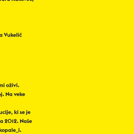
a Vukelič
i oživi.
j. Na veke
cije, ki se je
sta 2012. Naše
kopale_i.