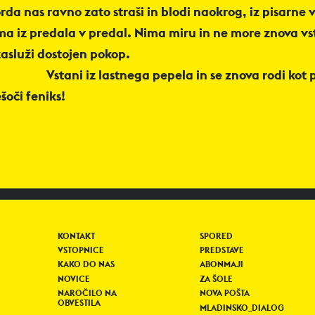
rda nas ravno zato straši in blodi naokrog, iz pisarne v
ma iz predala v predal. Nima miru in ne more znova vst
 zasluži dostojen pokop.
Vstani iz lastnega pepela in se znova rodi kot
ešoči feniks!
KONTAKT
SPORED
VSTOPNICE
PREDSTAVE
KAKO DO NAS
ABONMAJI
NOVICE
ZA ŠOLE
NAROČILO NA
NOVA POŠTA
OBVESTILA
MLADINSKO_DIALOG