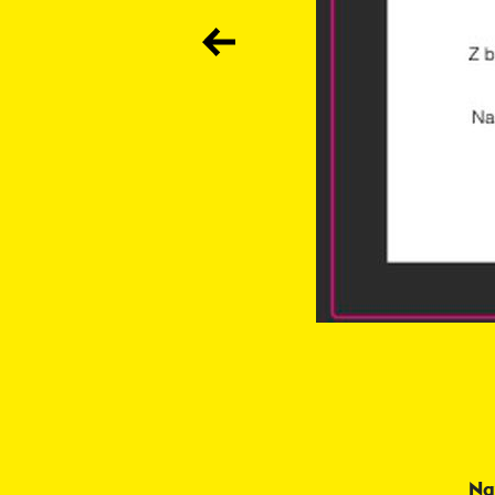
Previous
Foto: August Adrian Braatz
Na