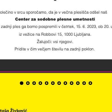
1
2
3
4
5
6
7
8
9
10
11
12
taša Živković