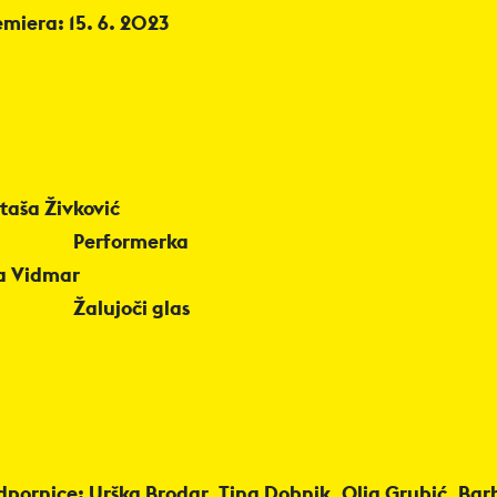
emiera: 15. 6. 2023
taša Živković
Performerka
a Vidmar
Žalujoči glas
dpornice: Urška Brodar, Tina Dobnik, Olja Grubić, Ba