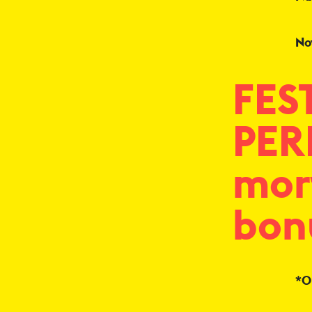
No
FES
PER
mort
bon
*O