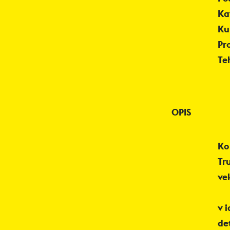
Ka
Ku
Pr
Te
OPIS
Ko
Tr
ve
v i
de