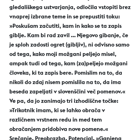
gledališkega ustvarjanja, odločila vstopiti brez
vnaprej izbrane teme in se prepustiti toku:
»Poskušam začutiti, kam in kako se ta zapis
giblje. Kam bi rad zavil ... Njegovo gibanje, če
je sploh zadosti ogret (gibljiv), ni odvisno samo
od tega, kako moji možgani peljejo misel,
ampak tudi od tega, kam (za)peljejo možgani
človeka, ki ta zapis bere. Pomislim na to, da
nikoli do zdaj nisem pomislila na to, da ima
beseda zapeljati v slovenščini več pomenov.«
Ve pa, da jo zanimajo tri izhodiščne točke:
»Trikotnik imam, ki se lahko obrača v
različnem vrstnem redu in med tem
obračanjem pridobiva nove pomene.«
Srečanje. Preobrazba. Potencial. »Ganjena