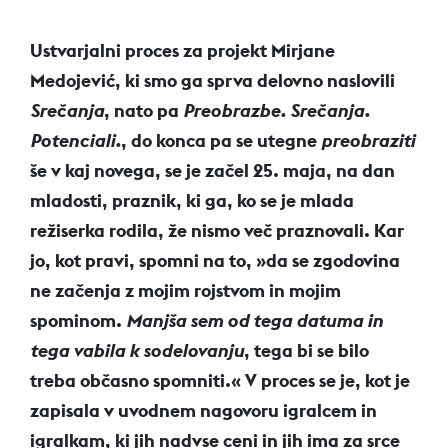
Ustvarjalni proces za projekt Mirjane
Medojević, ki smo ga sprva delovno naslovili
Srečanja
, nato pa
Preobrazbe. Srečanja.
Potenciali.
, do konca pa se utegne
preobraziti
še v kaj novega, se je začel 25. maja, na dan
mladosti, praznik, ki ga, ko se je mlada
režiserka rodila, že nismo več praznovali. Kar
jo, kot pravi, spomni na to, »da se zgodovina
ne začenja z mojim rojstvom in mojim
spominom.
Manjša sem od tega datuma in
tega vabila k sodelovanju
,
tega bi se bilo
treba občasno spomniti.« V proces se je, kot je
zapisala v uvodnem nagovoru igralcem in
igralkam, ki jih nadvse ceni in jih ima za srce