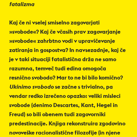
fatalizma
Kaj če ni vselej smiselno zagovarjati
»svobode«? Kaj če včasih prav zagovarjanje
»svobode« zahrbtno vodi v upravičevanje
zatiranja in gospostva? In navsezadnje, kaj če
je v taki situaciji fatalistična drža ne samo
razumna, temveč tudi edina omogoča
resnično svobodo? Mar to ne bi bilo komično?
Ukinimo svobodo
se začne s trivialno, pa
vendar redko izrečeno opazko: veliki misleci
svobode (denimo Descartes, Kant, Hegel in
Freud) so bili obenem tudi zagovorniki
predestinacije. Knjiga rekonstruira zgodovino
novoveške racionalistične filozofije (in njene