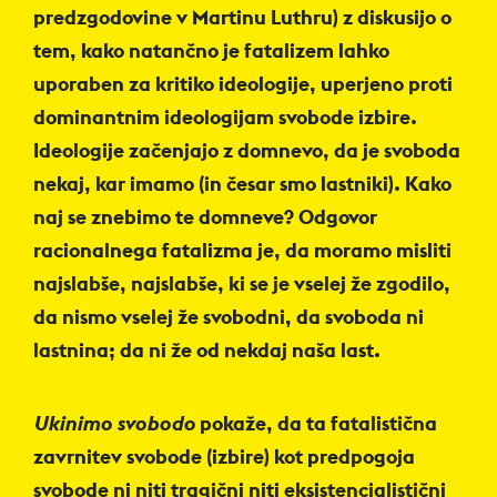
predzgodovine v Martinu Luthru) z diskusijo o
tem, kako natančno je fatalizem lahko
uporaben za kritiko ideologije, uperjeno proti
dominantnim ideologijam svobode izbire.
Ideologije začenjajo z domnevo, da je svoboda
nekaj, kar imamo (in česar smo lastniki). Kako
naj se znebimo te domneve? Odgovor
racionalnega fatalizma je, da moramo misliti
najslabše, najslabše, ki se je vselej že zgodilo,
da nismo vselej že svobodni, da svoboda ni
lastnina; da ni že od nekdaj naša last.
Ukinimo svobodo
pokaže, da ta fatalistična
zavrnitev svobode (izbire) kot predpogoja
svobode ni niti tragični niti eksistencialistični