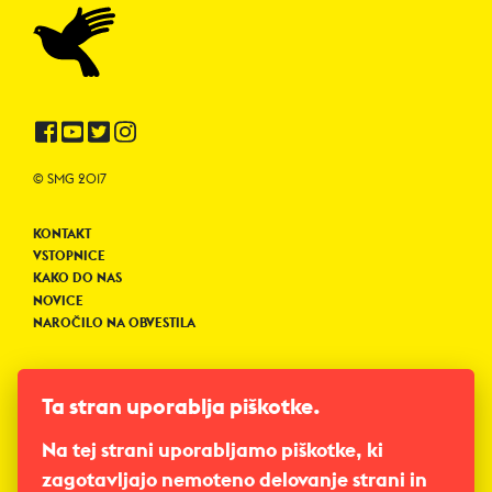
© SMG 2017
KONTAKT
VSTOPNICE
KAKO DO NAS
NOVICE
NAROČILO NA OBVESTILA
SPORED
PREDSTAVE
Ta stran uporablja piškotke.
ABONMAJI
ZA ŠOLE
Na tej strani uporabljamo piškotke, ki
NOVA POŠTA
zagotavljajo nemoteno delovanje strani in
MLADINSKO_DIALOG